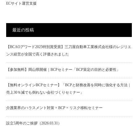
ECサイト運営支援
最近の投稿
【BCAOアワード2025特別賞受賞】三刀屋自動車工業株式会社様のレジリエ
ンス経営が全国で高く評価されました
【参加無料】岡山県開催｜BCPセミナー「BCP策定の目的と必要性」
【無料オンラインBCPセミナー】「BCPと財務改善を同時に強化する方法｜
売上30％減でも倒れない会社づくりセミナー」
介護業界のハラスメント対策 × BCP × リスク移転セミナー
設立5周年のご挨拶（2026.03.31）