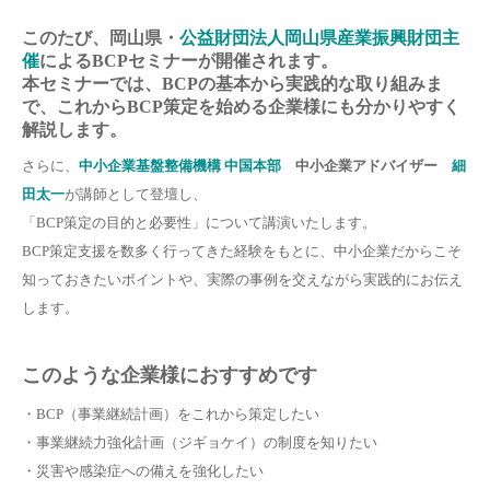
このたび、
岡山県・
公益財団法人岡山県産業振興財団主
催
による
BCPセミナー
が開催されます。
本セミナーでは、BCPの基本から実践的な取り組みま
で、これからBCP策定を始める企業様にも分かりやすく
解説します。
さらに、
中小企業基盤整備機構 中国本部
中小企業アドバイザー
細
田太一
が講師として登壇し、
「BCP策定の目的と必要性」について講演いたします。
BCP策定支援を数多く行ってきた経験をもとに、中小企業だからこそ
知っておきたいポイントや、実際の事例を交えながら実践的にお伝え
します。
このような企業様におすすめです
・BCP（事業継続計画）をこれから策定したい
・事業継続力強化計画（ジギョケイ）の制度を知りたい
・災害や感染症への備えを強化したい