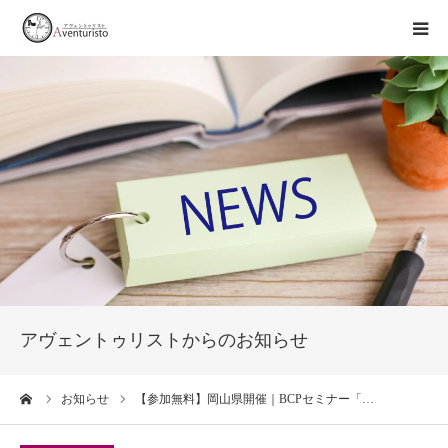
トップページ
事業案内
お知らせ
企業情報
お問い合わせ
アヴェントゥリストからのお知らせ
ーム
お知らせ
【参加無料】岡山県開催｜BCPセミナー「…