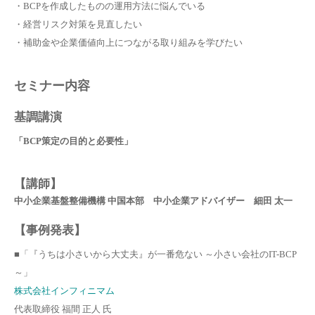
・BCPを作成したものの運用方法に悩んでいる
・経営リスク対策を見直したい
・補助金や企業価値向上につながる取り組みを学びたい
セミナー内容
基調講演
「BCP策定の目的と必要性」
【講師】
中小企業基盤整備機構 中国本部
中小企業アドバイザー 細田 太一
【事例発表】
■「『うちは小さいから大丈夫』が一番危ない ～小さい会社のIT-BCP
～」
株式会社インフィニマム
代表取締役 福間 正人 氏