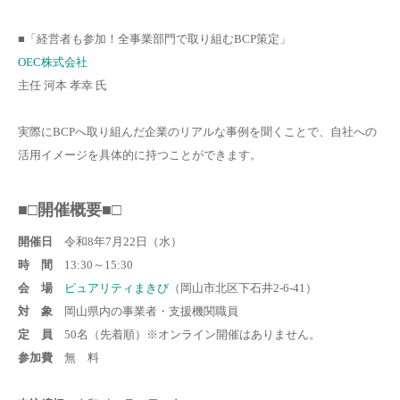
■「経営者も参加！全事業部門で取り組むBCP策定」
OEC株式会社
主任 河本 孝幸 氏
実際にBCPへ取り組んだ企業のリアルな事例を聞くことで、自社への
活用イメージを具体的に持つことができます。
■□開催概要■□
開催日
令和8年7月22日（水）
時 間
13:30～15:30
会 場
ピュアリティまきび
（岡山市北区下石井2-6-41）
対 象
岡山県内の事業者・支援機関職員
定 員
50名（先着順）※オンライン開催はありません。
参加費
無 料