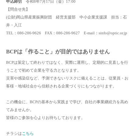
申込締切
令和8年7月17日（金）17:00
【問合せ先】
(公財)岡山県産業振興財団 経営支援部 中小企業支援課 担当：石
井・入江
TEL：086-286-9626 FAX：086-286-9627 E-mail：sinfo@optic.or.jp
BCPは「作ること」が目的ではありません
BCPは策定して終わりではなく、実際に運用し、定期的に見直しを行
うことで初めて企業を守る力となります。
災害や感染症など、予測できないリスクに備えることは、従業員・お
客様・地域社会から信頼される企業づくりにもつながります。
この機会に、BCPの基本から実践まで学び、自社の事業継続力を高め
てみませんか。
皆様のご参加を心よりお待ちしております。
チラシは
こちら