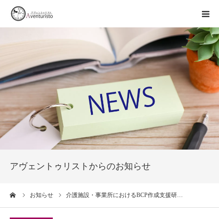
トップページ
事業案内
お知らせ
企業情報
お問い合わせ
アヴェントゥリストからのお知らせ
ーム
お知らせ
介護施設・事業所におけるBCP作成支援研…