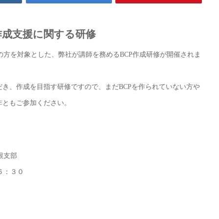
作成支援に関する研修
の方を対象とした、弊社が講師を務めるBCP作成研修が開催されま
だき、作成を目指す研修ですので、まだBCPを作られていない方や
非ともご参加ください。
根支部
６：３０