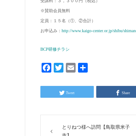
受講料：３，３００円（税込）
※賛助会員無料
定員：１５名（①、②合計）
お申込み：
http://www.kaigo-center.or.jp/shibu/shima
BCP研修チラシ
Facebook
Twitter
Email
共
有
Tweet
Share
とりねつ様へ訪問【鳥取県米子
市】