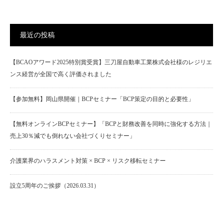
最近の投稿
【BCAOアワード2025特別賞受賞】三刀屋自動車工業株式会社様のレジリエ
ンス経営が全国で高く評価されました
【参加無料】岡山県開催｜BCPセミナー「BCP策定の目的と必要性」
【無料オンラインBCPセミナー】「BCPと財務改善を同時に強化する方法｜
売上30％減でも倒れない会社づくりセミナー」
介護業界のハラスメント対策 × BCP × リスク移転セミナー
設立5周年のご挨拶（2026.03.31）